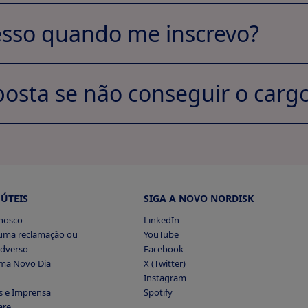
esso quando me inscrevo?
posta se não conseguir o carg
plicar agora
Exibir perfil
cumentos
Jobs Applied.
 ÚTEIS
SIGA A NOVO NORDISK
onosco
LinkedIn
 uma reclamação ou
YouTube
adverso
Facebook
ma Novo Dia
X (Twitter)
Empregos Aplicados
Instagram
s e Imprensa
Spotify
Jobs Applied
are