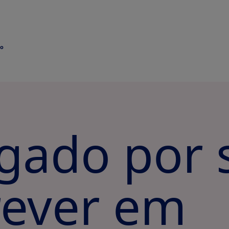
do
gado por 
rever em