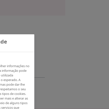
ade
olher informações no
ta informação pode
 utilizada
 o esperado. A
 mas pode dar-lhe
respeitamos o seu
s tipos de cookies.
er mais e alterar as
eio de alguns tipos
s serviços que