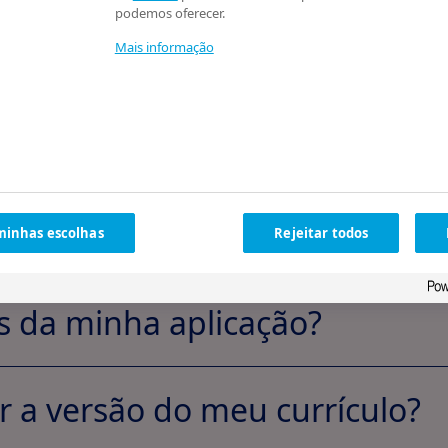
podemos oferecer.
Mais informação
soas muitas ve
erguntam
minhas escolhas
Rejeitar todos
us da minha aplicação?
r a versão do meu currículo?