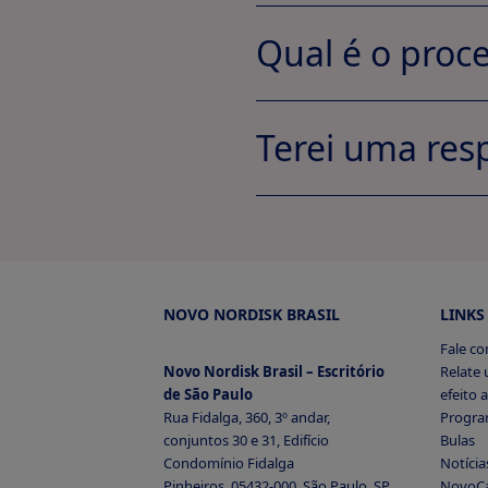
Qual é o proc
Terei uma res
A
Meus Do
NOVO NORDISK BRASIL
LINKS
Fale c
Novo Nordisk Brasil – Escritório
Relate
de São Paulo
efeito 
Rua Fidalga, 360, 3º andar,
Progra
Exibir perfil
conjuntos 30 e 31, Edifício
Bulas
Condomínio Fidalga
Notícia
exibir perfil
Pinheiros, 05432-000, São Paulo, SP,
NovoC