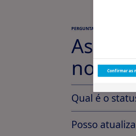
PERGUNTAS FREQÜENTES
As pes
nos p
Confirmar as 
Qual é o stat
Posso atualiza