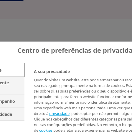
Centro de preferências de privacid
mas vagas
e
A sua privacidade
Quando visita um website, este pode armazenar ou rec
mente
seu navegador, principalmente na forma de cookies. Es
ser sobre si, as suas preferências ou o seu dispositivo e é
principalmente para fazer o website funcionar conforme
empenho
informação normalmente não o identifica diretamente,
ortunidades
uma experiência web mais personalizada. Uma vez que 
direito à
privacidade
, pode optar por não permitir algun
cidade
Clique nos cabeçalhos das diferentes categorias para sab
nossas configurações predefinidas. No entanto, o bloqu
de
cookies
pode afetar a sua experiência no website e o