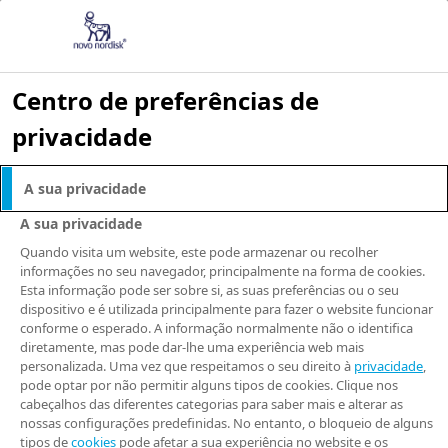
Centro de preferências de
privacidade
Seja bem-vindo
A sua privacidade
ao website da
A sua privacidade
Quando visita um website, este pode armazenar ou recolher
Novo Nordisk!
informações no seu navegador, principalmente na forma de cookies.
Esta informação pode ser sobre si, as suas preferências ou o seu
dispositivo e é utilizada principalmente para fazer o website funcionar
conforme o esperado. A informação normalmente não o identifica
diretamente, mas pode dar-lhe uma experiência web mais
personalizada. Uma vez que respeitamos o seu direito à
privacidade
,
Todo e qualquer conteúdo
pode optar por não permitir alguns tipos de cookies. Clique nos
cabeçalhos das diferentes categorias para saber mais e alterar as
apresentado nas páginas do
nossas configurações predefinidas. No entanto, o bloqueio de alguns
tipos de
cookies
pode afetar a sua experiência no website e os