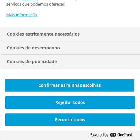
CNPJ: 16.921.603/0001-66
serviços que podemos oferecer.
Mais informação
SIGA A NOVO NORDISK
OUTROS ESCRITÓRIOS
Cookies estritamente necessários
LinkedIn
Selecione país
YouTube
Cookies de desempenho
Facebook
X (Twitter)
Cookies de publicidade
Instagram
Spotify
Confirmar as minhas escolhas
© Novo Nordisk Brasil
Política de privacidade
Rejeitar todos
mudança
Política de Cookies
Configurações de cookies
Permitir todos