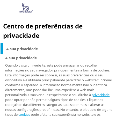
NOVO NORDISK BRASIL
LINKS ÚTEIS
Fale conosco
Centro de preferências de
Novo Nordisk Brasil –
Relate uma
Escritório de São Paulo
reclamação ou
privacidade
Rua Fidalga, 360, 3º andar,
efeito adverso
conjuntos 30 e 31, Edifício
Programa Novo Dia
Condomínio Fidalga
Bulas
A sua privacidade
Pinheiros, 05432-000, São
Notícias e Imprensa
Paulo, SP, Brasil
NovoCare
A sua privacidade
Telefone: +55 11 3868 9100
NovoCare Farmácia
Quando visita um website, este pode armazenar ou recolher
CNPJ: 82.277.955/0001-55
Sinais Raros
informações no seu navegador, principalmente na forma de cookies.
Mais Que Altura
Esta informação pode ser sobre si, as suas preferências ou o seu
Novo Nordisk Brasil –
Fornecedores na
dispositivo e é utilizada principalmente para fazer o website funcionar
Fábrica de Montes Claros
Novo Nordisk Brasil
conforme o esperado. A informação normalmente não o identifica
Fábrica de Montes Claros
Novo Nordisk
diretamente, mas pode dar-lhe uma experiência web mais
Av. Comendador Antonio
Academy
personalizada. Uma vez que respeitamos o seu direito à
privacidade
,
Loureiro Ramos, 1413
pode optar por não permitir alguns tipos de cookies. Clique nos
Chácara Recanto dos Araçás,
cabeçalhos das diferentes categorias para saber mais e alterar as
39404-004, Montes Claros - MG
nossas configurações predefinidas. No entanto, o bloqueio de alguns
Telefone: +55 (38) 3229-6200
tipos de
cookies
pode afetar a sua experiência no website e os