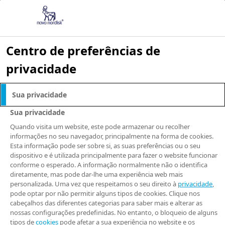
Centro de preferências de
privacidade
Decisão judicial
Sua privacidade
garante
Sua privacidade
Quando visita um website, este pode armazenar ou recolher
recomposição de
informações no seu navegador, principalmente na forma de cookies.
Esta informação pode ser sobre si, as suas preferências ou o seu
dispositivo e é utilizada principalmente para fazer o website funcionar
prazo de patente
conforme o esperado. A informação normalmente não o identifica
diretamente, mas pode dar-lhe uma experiência web mais
da liraglutida,
personalizada. Uma vez que respeitamos o seu direito à
privacidade
,
pode optar por não permitir alguns tipos de cookies. Clique nos
cabeçalhos das diferentes categorias para saber mais e alterar as
molécula biológica
nossas configurações predefinidas. No entanto, o bloqueio de alguns
tipos de
cookies
pode afetar a sua experiência no website e os