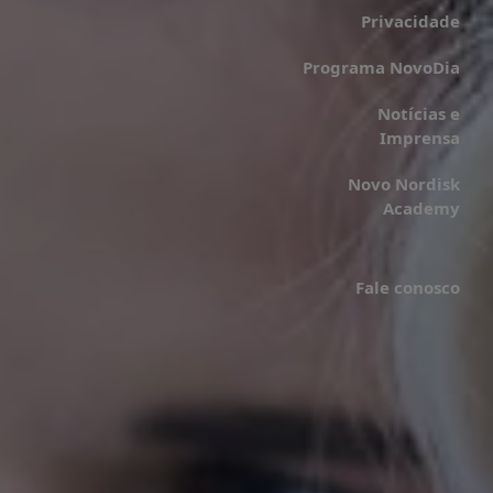
Privacidade
Programa NovoDia
Notícias e
Imprensa
Novo Nordisk
Academy
Fale conosco