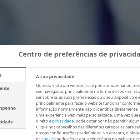
Centro de preferências de privacid
e
A sua privacidade
Quando visita um website, este pode armazenar ou rec
mente
seu navegador, principalmente na forma de cookies. Es
ser sobre si, as suas preferências ou o seu dispositivo e é
principalmente para fazer o website funcionar conforme
empenho
informação normalmente não o identifica diretamente,
uma experiência web mais personalizada. Uma vez que 
direito à
privacidade
, pode optar por não permitir algun
cidade
Clique nos cabeçalhos das diferentes categorias para sab
nossas configurações predefinidas. No entanto, o bloqu
de
cookies
pode afetar a sua experiência no website e o