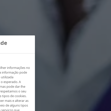
ade
olher informações no
ta informação pode
 utilizada
 o esperado. A
 mas pode dar-lhe
respeitamos o seu
s tipos de cookies.
er mais e alterar as
eio de alguns tipos
s serviços que