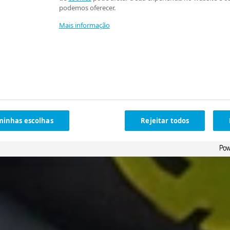
podemos oferecer.
Mais informação
minhas escolhas
Rejeitar todos