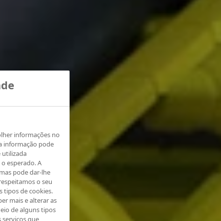
ade
olher informações no
ta informação pode
 utilizada
 o esperado. A
 mas pode dar-lhe
respeitamos o seu
s tipos de cookies.
er mais e alterar as
eio de alguns tipos
s serviços que