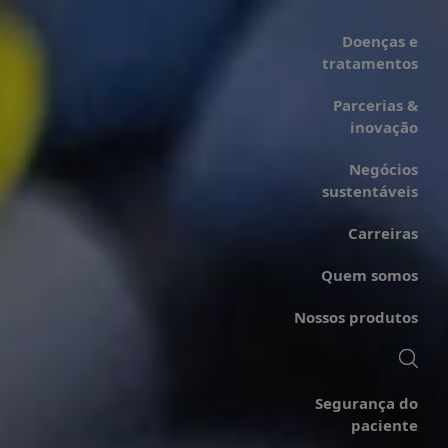
Doenças e
tratamentos
Parcerias &
inovação
Negócios
sustentáveis
Carreiras
Quem somos
Nossos produtos
Segurança do
paciente