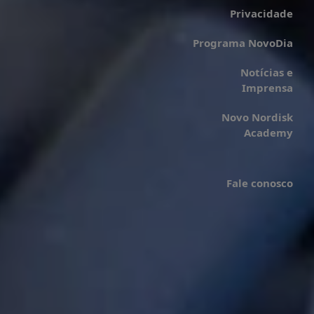
Privacidade
Programa NovoDia
Notícias e
Imprensa
Novo Nordisk
Academy
Fale conosco