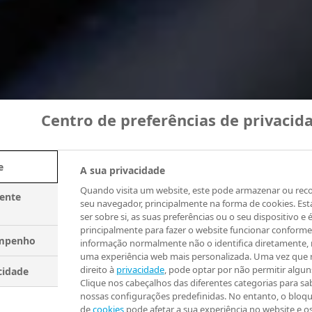
Centro de preferências de privacid
e
A sua privacidade
Quando visita um website, este pode armazenar ou rec
mente
seu navegador, principalmente na forma de cookies. Es
ser sobre si, as suas preferências ou o seu dispositivo e é
principalmente para fazer o website funcionar conforme
empenho
informação normalmente não o identifica diretamente,
uma experiência web mais personalizada. Uma vez que 
direito à
privacidade
, pode optar por não permitir algun
cidade
Clique nos cabeçalhos das diferentes categorias para sab
nossas configurações predefinidas. No entanto, o bloqu
de
cookies
pode afetar a sua experiência no website e o