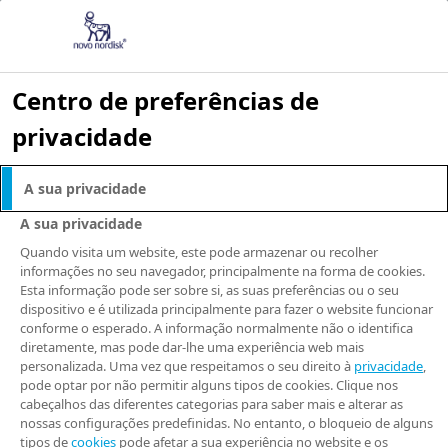
Centro de preferências de
privacidade
RISCOS DA AUTOMEDICAÇÃO
A sua privacidade
Uso correto dos
A sua privacidade
medicamentos
Quando visita um website, este pode armazenar ou recolher
informações no seu navegador, principalmente na forma de cookies.
Esta informação pode ser sobre si, as suas preferências ou o seu
dispositivo e é utilizada principalmente para fazer o website funcionar
conforme o esperado. A informação normalmente não o identifica
diretamente, mas pode dar-lhe uma experiência web mais
Já pensou nos riscos que a
personalizada. Uma vez que respeitamos o seu direito à
privacidade
,
pode optar por não permitir alguns tipos de cookies. Clique nos
automedicação pode te
cabeçalhos das diferentes categorias para saber mais e alterar as
proporcionar? Não brinque com a
nossas configurações predefinidas. No entanto, o bloqueio de alguns
tipos de
cookies
pode afetar a sua experiência no website e os