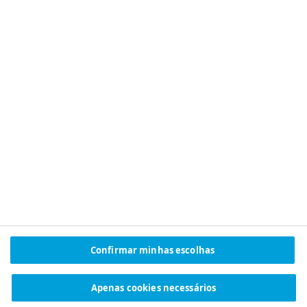
Fábrica de Montes Claros
Novo Nordisk Brasil
Fábrica de Montes Claros
Novo Nordisk
Av. Comendador Antonio
Academy
Loureiro Ramos, 1413
Chácara Recanto dos Araçás,
39404-004, Montes Claros - MG
Telefone: +55 (38) 3229-6200
CNPJ: 16.921.603/0001-66
SIGA A NOVO NORDISK
OUTROS ESCRITÓRIOS
LinkedIn
Selecione país
YouTube
Facebook
X (Twitter)
Instagram
Spotify
Confirmar minhas escolhas
Apenas cookies necessários
© Novo Nordisk Brasil