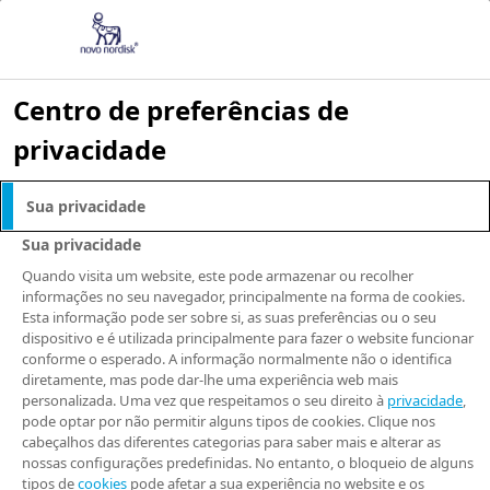
Centro de preferências de
privacidade
NOTÍCIAS E IMPRENSA
Sua privacidade
Programa de
Sua privacidade
prevenção da
Quando visita um website, este pode armazenar ou recolher
informações no seu navegador, principalmente na forma de cookies.
Esta informação pode ser sobre si, as suas preferências ou o seu
obesidade e
dispositivo e é utilizada principalmente para fazer o website funcionar
conforme o esperado. A informação normalmente não o identifica
diabetes
diretamente, mas pode dar-lhe uma experiência web mais
personalizada. Uma vez que respeitamos o seu direito à
privacidade
,
pode optar por não permitir alguns tipos de cookies. Clique nos
cabeçalhos das diferentes categorias para saber mais e alterar as
Campinas, 31 de março de 2023
nossas configurações predefinidas. No entanto, o bloqueio de alguns
tipos de
cookies
pode afetar a sua experiência no website e os