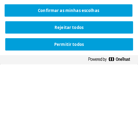
contribuir para a sustentabilidade do
Confirmar as minhas escolhas
sistema público de saúde
Rejeitar todos
Saiba Mais
Permitir todos
Disclaimer statement
Warning!