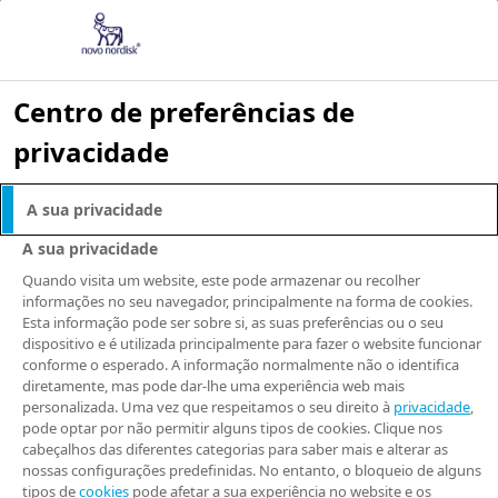
Centro de preferências de
privacidade
NOSSOS PRODUTOS
A sua privacidade
Medicamentos
A sua privacidade
Quando visita um website, este pode armazenar ou recolher
informações no seu navegador, principalmente na forma de cookies.
Esta informação pode ser sobre si, as suas preferências ou o seu
Escolha qual o tipo de bula: para
dispositivo e é utilizada principalmente para fazer o website funcionar
conforme o esperado. A informação normalmente não o identifica
pacientes ou profissionais de
diretamente, mas pode dar-lhe uma experiência web mais
personalizada. Uma vez que respeitamos o seu direito à
privacidade
,
saúde.
pode optar por não permitir alguns tipos de cookies. Clique nos
cabeçalhos das diferentes categorias para saber mais e alterar as
nossas configurações predefinidas. No entanto, o bloqueio de alguns
tipos de
cookies
pode afetar a sua experiência no website e os