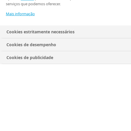
serviços que podemos oferecer.
Mais informação
Paciente
Cookies estritamente necessários
Cookies de desempenho
Cookies de publicidade
Obesidade
Diabetes
Saxenda®
Wegovy®
Hemofilia
Poviztra™
Awiqli®