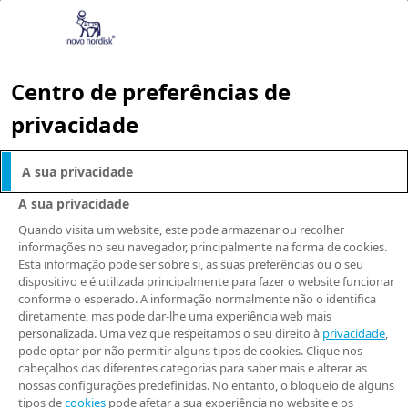
Centro de preferências de
privacidade
A importância do
A sua privacidade
compliance e ética
A sua privacidade
Quando visita um website, este pode armazenar ou recolher
para os negócios
informações no seu navegador, principalmente na forma de cookies.
Esta informação pode ser sobre si, as suas preferências ou o seu
dispositivo e é utilizada principalmente para fazer o website funcionar
da Novo Nordisk
conforme o esperado. A informação normalmente não o identifica
diretamente, mas pode dar-lhe uma experiência web mais
personalizada. Uma vez que respeitamos o seu direito à
privacidade
,
Setembro, 2024 -
O que mantém uma
pode optar por não permitir alguns tipos de cookies. Clique nos
cabeçalhos das diferentes categorias para saber mais e alterar as
empresa funcionando de forma ética e
nossas configurações predefinidas. No entanto, o bloqueio de alguns
alinhada com as leis, enquanto protege sua
tipos de
cookies
pode afetar a sua experiência no website e os