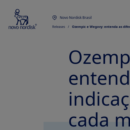
Novo Nordisk Brasil
Releases
  /  
Ozempic e Wegovy: entenda as dife
Ozempi
entend
indicaç
cada 