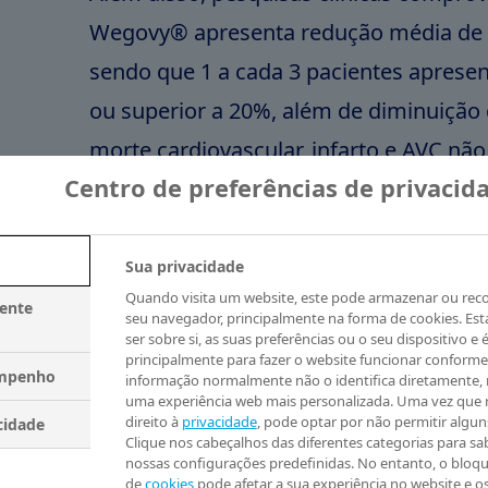
Wegovy® apresenta redução média de 
sendo que 1 a cada 3 pacientes aprese
ou superior a 20%, além de diminuição 
morte cardiovascular, infarto e AVC não
Centro de preferências de privacid
foi comprovado que a redução do risco 
eventos cardiovasculares ocorre logo ap
tratamento e independentemente da p
Sua privacidade
Quando visita um website, este pode armazenar ou rec
alcançada3 , que a redução e manutenç
mente
seu navegador, principalmente na forma de cookies. Es
ser sobre si, as suas preferências ou o seu dispositivo e é
4 anos3 , com relação positiva de risco-b
principalmente para fazer o website funcionar conforme
empenho
segurança consistente3. “É fundamental
informação normalmente não o identifica diretamente,
uma experiência web mais personalizada. Uma vez que 
embora não haja a necessidade de reten
direito à
privacidade
, pode optar por não permitir algun
cidade
Clique nos cabeçalhos das diferentes categorias para sab
farmácia, ambos os medicamentos deve
nossas configurações predefinidas. No entanto, o bloqu
de
cookies
pode afetar a sua experiência no website e o