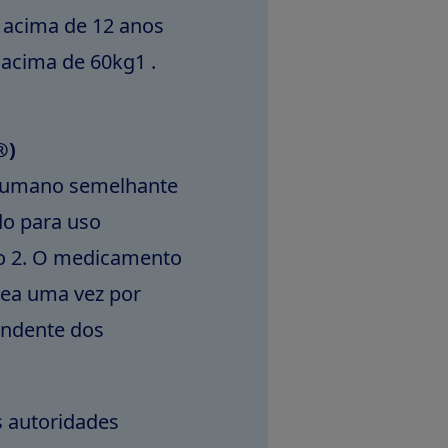
 acima de 12 anos
acima de 60kg1 .
®)
humano semelhante
do para uso
po 2. O medicamento
nea uma vez por
endente dos
s autoridades