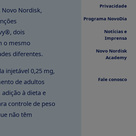
Privacidade
 Novo Nordisk,
Programa NovoDia
tinções
y®, dois
Notícias e
Imprensa
am o mesmo
Novo Nordisk
dades diferentes.
Academy
injetável 0,25 mg,
Fale conosco
mento de adultos
 adição à dieta e
ra controle de peso
que não têm