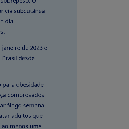
 sobrepeso. O
r via subcutânea
o dia,
es.
janeiro de 2023 e
 Brasil desde
o para obesidade
nça comprovados,
o análogo semanal
atar adultos que
m ao menos uma