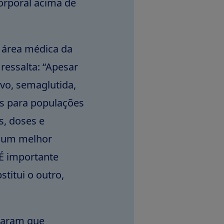
corporal acima de
a área médica da
 ressalta: “Apesar
vo, semaglutida,
 para populações
s, doses e
m um melhor
 É importante
titui o outro,
ovaram que