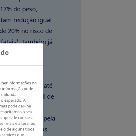
17% do peso,
ntam redução igual
de 20% no risco de
 fatais¹. Também já
ade
destes tipos de
ós o início do
erda de peso
olher informações no
ão do peso por até
ta informação pode
 utilizada
enefício e perfil de
 o esperado. A
 enfatizar que,
 mas pode dar-lhe
respeitamos o seu
ção da receita pela
s tipos de cookies.
er mais e alterar as
m ser utilizados
eio de alguns tipos
s serviços que