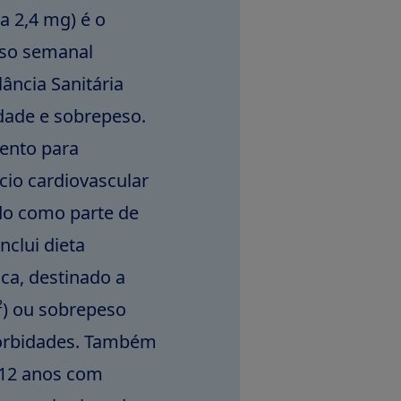
a 2,4 mg) é o
uso semanal
ância Sanitária
dade e sobrepeso.
mento para
io cardiovascular
ado como parte de
clui dieta
ica, destinado a
²) ou sobrepeso
orbidades. Também
 12 anos com