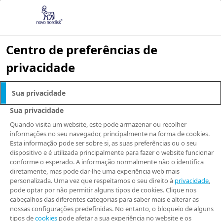
Centro de preferências de
privacidade
Uso de
Sua privacidade
contraceptivos
Sua privacidade
Quando visita um website, este pode armazenar ou recolher
orais pode ser
informações no seu navegador, principalmente na forma de cookies.
Esta informação pode ser sobre si, as suas preferências ou o seu
dispositivo e é utilizada principalmente para fazer o website funcionar
mantido durante o
conforme o esperado. A informação normalmente não o identifica
diretamente, mas pode dar-lhe uma experiência web mais
tratamento com
personalizada. Uma vez que respeitamos o seu direito à
privacidade
,
pode optar por não permitir alguns tipos de cookies. Clique nos
cabeçalhos das diferentes categorias para saber mais e alterar as
semaglutida,
nossas configurações predefinidas. No entanto, o bloqueio de alguns
tipos de
cookies
pode afetar a sua experiência no website e os