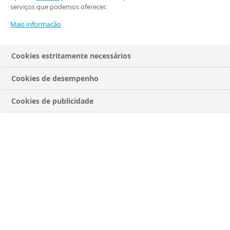
recomenda
serviços que podemos oferecer.
Mais informação
entidade médica
Cookies estritamente necessários
Mulheres em tratamento com
Cookies de desempenho
semaglutida podem manter seu método
Cookies de publicidade
contraceptivo oral, um diferencial de
segurança e flexibilidade confirmado por
recente parecer da FEBRASGO.
A entidade médica fez recomendação em
3 de agosto, respaldada por revisão de
estudos clínicos.