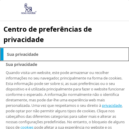
Centro de preferências de
privacidade
NOTÍCIAS E RELEASES
Sua privacidade
Novo Nordisk lança
Sua privacidade
campanha sobre
Quando visita um website, este pode armazenar ou recolher
informações no seu navegador, principalmente na forma de cookies.
Esta informação pode ser sobre si, as suas preferências ou o seu
riscos de
dispositivo e é utilizada principalmente para fazer o website funcionar
conforme o esperado. A informação normalmente não o identifica
medicamentos
diretamente, mas pode dar-lhe uma experiência web mais
personalizada. Uma vez que respeitamos o seu direito à
privacidade
,
pode optar por não permitir alguns tipos de cookies. Clique nos
irregulares e
cabeçalhos das diferentes categorias para saber mais e alterar as
nossas configurações predefinidas. No entanto, o bloqueio de alguns
tipos de
cookies
pode afetar a sua experiência no website e os