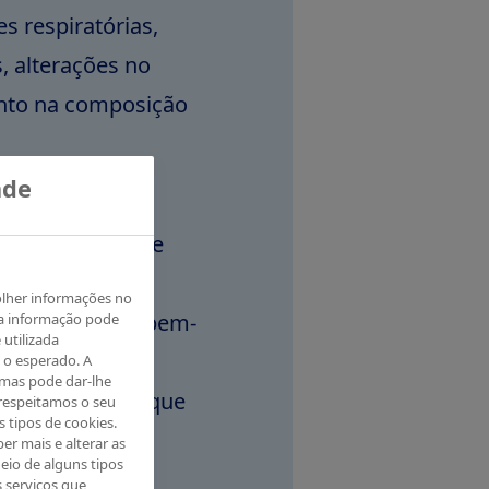
s respiratórias,
, alterações no
nto na composição
ade
 colaboração de
rar assistência
olher informações no
as e promover o bem-
ta informação pode
 utilizada
ns terapêuticas
 o esperado. A
 mas pode dar-lhe
vas de terapias que
respeitamos o seu
s tipos de cookies.
er mais e alterar as
eio de alguns tipos
s serviços que