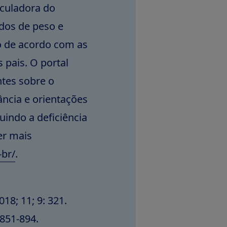
lculadora do
ados de peso e
ão de acordo com as
 pais. O portal
tes sobre o
ância e orientações
uindo a deficiência
er mais
-br/
.
18; 11; 9: 321.
 851-894.