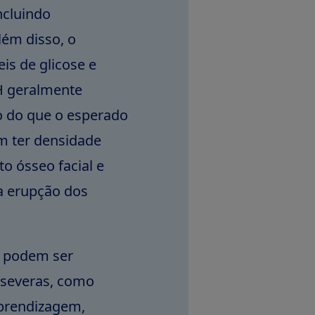
ncluindo
lém disso, o
is de glicose e
H geralmente
 do que o esperado
m ter densidade
o ósseo facial e
na erupção dos
 podem ser
 severas, como
aprendizagem,