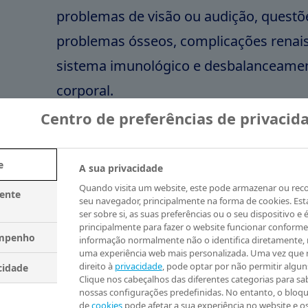
problemas de visão ou audição, questõe
problemas ósseos, complicações renais
sistema imunológico e desbalanceame
corporal.
Centro de preferências de privacid
Tratando distúrbios do crescimento
Os tratamentos geralmente envolvem a
e
A sua privacidade
médicos e psicólogos. É essencial procu
Quando visita um website, este pode armazenar ou rec
mente
especializada para identificar as caus
seu navegador, principalmente na forma de cookies. Es
ser sobre si, as suas preferências ou o seu dispositivo e é
estar da criança, por meio de abordage
principalmente para fazer o website funcionar conforme
empenho
informação normalmente não o identifica diretamente,
apropriadas. Confira algumas alternati
uma experiência web mais personalizada. Uma vez que 
direito à
privacidade
, pode optar por não permitir algun
cidade
podem ajudar:
Clique nos cabeçalhos das diferentes categorias para sab
nossas configurações predefinidas. No entanto, o bloqu
de
cookies
pode afetar a sua experiência no website e o