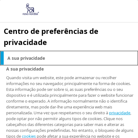
Centro de preferências de
privacidade
NOTÍCIAS E IMPRENSA
A sua privacidade
Quais são as
A sua privacidade
opções mais
Quando visita um website, este pode armazenar ou recolher
informações no seu navegador, principalmente na forma de cookies.
Esta informação pode ser sobre si, as suas preferências ou o seu
inovadoras de
dispositivo e é utilizada principalmente para fazer o website funcionar
conforme o esperado. A informação normalmente não o identifica
tratamento para
diretamente, mas pode dar-lhe uma experiência web mais
personalizada. Uma vez que respeitamos o seu direito à
privacidade
,
pode optar por não permitir alguns tipos de cookies. Clique nos
diabetes tipo 2
cabeçalhos das diferentes categorias para saber mais e alterar as
nossas configurações predefinidas. No entanto, o bloqueio de alguns
tipos de
cookies
pode afetar a sua experiência no website e os