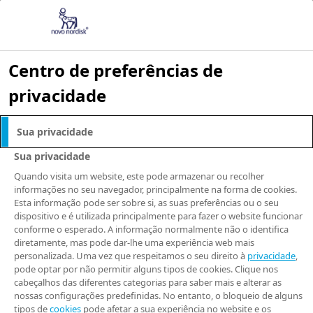
Centro de preferências de
privacidade
NOTÍCIAS E IMPRENSA
Sua privacidade
Ministério da Saúde
Sua privacidade
antecipa entrega
Quando visita um website, este pode armazenar ou recolher
informações no seu navegador, principalmente na forma de cookies.
Esta informação pode ser sobre si, as suas preferências ou o seu
de insulina para
dispositivo e é utilizada principalmente para fazer o website funcionar
conforme o esperado. A informação normalmente não o identifica
garantir
diretamente, mas pode dar-lhe uma experiência web mais
personalizada. Uma vez que respeitamos o seu direito à
privacidade
,
pode optar por não permitir alguns tipos de cookies. Clique nos
abastecimento no
cabeçalhos das diferentes categorias para saber mais e alterar as
nossas configurações predefinidas. No entanto, o bloqueio de alguns
tipos de
cookies
pode afetar a sua experiência no website e os