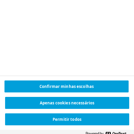
Chácara Recanto dos Araçás,
39404-004, Montes Claros - MG
Telefone: +55 (38) 3229-6200
CNPJ: 16.921.603/0001-66
SIGA A NOVO NORDISK
OUTROS ESCRITÓRIOS
LinkedIn
Selecione país
YouTube
Facebook
X (Twitter)
Instagram
Spotify
Confirmar minhas escolhas
Apenas cookies necessários
© Novo Nordisk Brasil
Política de privacidade
mudança
Política de Cookies
Permitir todos
Configurações de cookies