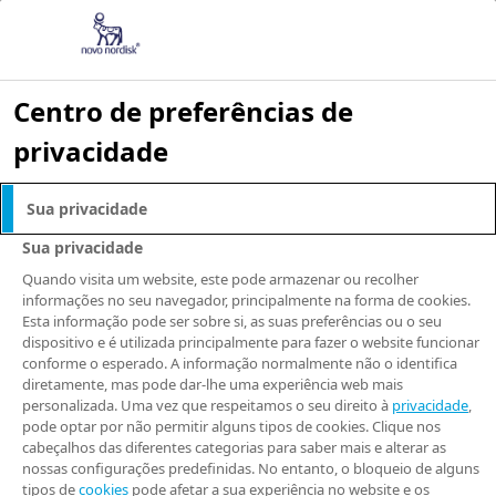
Centro de preferências de
privacidade
NOTÍCIAS E IMPRENSA
Sua privacidade
Novo Nordisk
Sua privacidade
anuncia campanha
Quando visita um website, este pode armazenar ou recolher
informações no seu navegador, principalmente na forma de cookies.
Esta informação pode ser sobre si, as suas preferências ou o seu
para conscientizar
dispositivo e é utilizada principalmente para fazer o website funcionar
conforme o esperado. A informação normalmente não o identifica
sobre os riscos da
diretamente, mas pode dar-lhe uma experiência web mais
personalizada. Uma vez que respeitamos o seu direito à
privacidade
,
pode optar por não permitir alguns tipos de cookies. Clique nos
gordura abdominal
cabeçalhos das diferentes categorias para saber mais e alterar as
nossas configurações predefinidas. No entanto, o bloqueio de alguns
tipos de
cookies
pode afetar a sua experiência no website e os