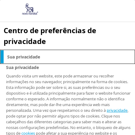
Centro de preferências de
privacidade
Novo Nordisk
Sua privacidade
anuncia nova
Sua privacidade
Quando visita um website, este pode armazenar ou recolher
parceria com DUX
informações no seu navegador, principalmente na forma de cookies.
Esta informação pode ser sobre si, as suas preferências ou o seu
dispositivo e é utilizada principalmente para fazer o website funcionar
Company para
conforme o esperado. A informação normalmente não o identifica
diretamente, mas pode dar-lhe uma experiência web mais
fornecer descontos
personalizada. Uma vez que respeitamos o seu direito à
privacidade
,
pode optar por não permitir alguns tipos de cookies. Clique nos
cabeçalhos das diferentes categorias para saber mais e alterar as
em suplementos
nossas configurações predefinidas. No entanto, o bloqueio de alguns
tipos de
cookies
pode afetar a sua experiência no website e os