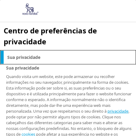
Centro de preferências de
privacidade
NOTÍCIAS E IMPRENSA
Sua privacidade
Novo Nordisk e
Sua privacidade
Valo Health
Quando visita um website, este pode armazenar ou recolher
informações no seu navegador, principalmente na forma de cookies.
Esta informação pode ser sobre si, as suas preferências ou o seu
expandem
dispositivo e é utilizada principalmente para fazer o website funcionar
conforme o esperado. A informação normalmente não o identifica
colaboração para
diretamente, mas pode dar-lhe uma experiência web mais
personalizada. Uma vez que respeitamos o seu direito à
privacidade
,
pode optar por não permitir alguns tipos de cookies. Clique nos
descobrir e
cabeçalhos das diferentes categorias para saber mais e alterar as
nossas configurações predefinidas. No entanto, o bloqueio de alguns
tipos de
cookies
pode afetar a sua experiência no website e os