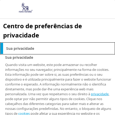
Centro de preferências de
privacidade
Novo Nordisk
Sua privacidade
submete Wegovy®
Sua privacidade
Quando visita um website, este pode armazenar ou recolher
comprimidos
informações no seu navegador, principalmente na forma de cookies.
Esta informação pode ser sobre si, as suas preferências ou o seu
dispositivo e é utilizada principalmente para fazer o website funcionar
(semaglutida oral
conforme o esperado. A informação normalmente não o identifica
diretamente, mas pode dar-lhe uma experiência web mais
25 mg), para o
personalizada. Uma vez que respeitamos o seu direito à
privacidade
,
pode optar por não permitir alguns tipos de cookies. Clique nos
cabeçalhos das diferentes categorias para saber mais e alterar as
tratamento da
nossas configurações predefinidas. No entanto, o bloqueio de alguns
tipos de
cookies
pode afetar a sua experiência no website e os