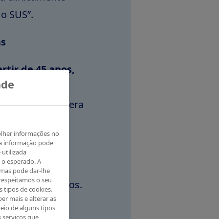
 o SUS”.
as
rtir de 45 anos,
ade
s, mas com
stratégia considera
o pode reduzir
olher informações no
ressão sobre o
ta informação pode
 utilizada
 o esperado. A
 mas pode dar-lhe
respeitamos o seu
es de brasileiros.
s tipos de cookies.
er mais e alterar as
ascular é uma
eio de alguns tipos
s serviços que