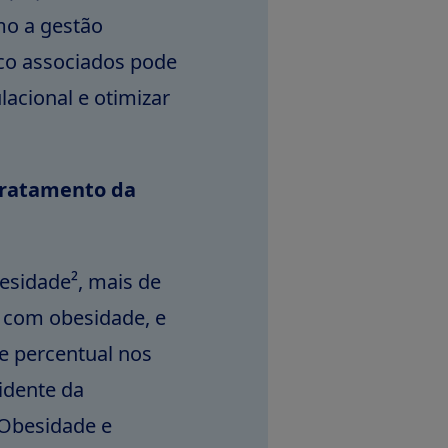
mo a gestão
sco associados pode
acional e otimizar
tratamento da
esidade², mais de
e com obesidade, e
e percentual nos
sidente da
 Obesidade e