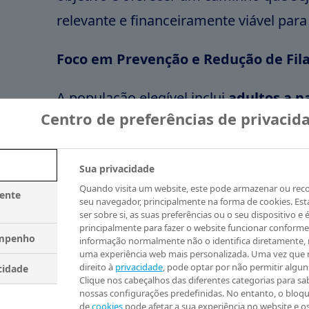
relevante e financeiramente viável para
Foco em Prevenção e Redução de Fil
A população elegível inclui
adultos a pa
Centro de preferências de privacid
com IMC entre 30 e 40, sem diabete
histórico comprovado de infarto
. A e
Sua privacidade
que a prevenção secundária nesse grup
Quando visita um website, este pode armazenar ou rec
internações de alta complexidade e a p
mente
seu navegador, principalmente na forma de cookies. Es
ser sobre si, as suas preferências ou o seu dispositivo e é
sistema público de saúde.
principalmente para fazer o website funcionar conforme
empenho
informação normalmente não o identifica diretamente,
uma experiência web mais personalizada. Uma vez que 
Atualmente, a obesidade atinge 60 milhõ
direito à
privacidade
, pode optar por não permitir algun
cidade
Clique nos cabeçalhos das diferentes categorias para sab
“Tratar o paciente de alto risco cardiov
nossas configurações predefinidas. No entanto, o bloqu
de
cookies
pode afetar a sua experiência no website e o