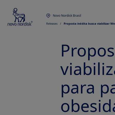
Novo Nordisk Brasil
Releases
  /  
Proposta inédita busca viabilizar W
Propos
viabil
para p
obesida