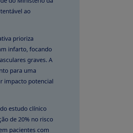
ade do Ministério da
stentável ao
tiva prioriza
am infarto, focando
asculares graves. A
ento para uma
or impacto potencial
do estudo clínico
ão de 20% no risco
, em pacientes com