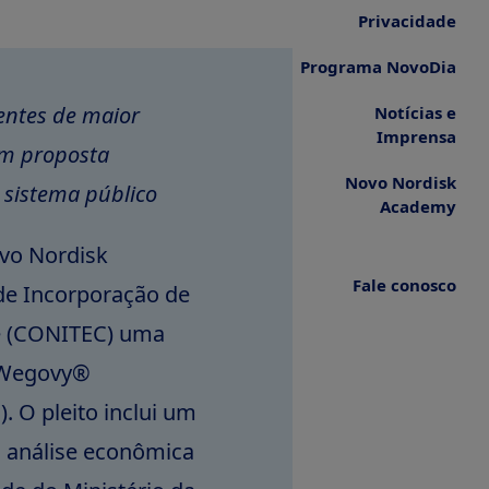
Privacidade
Programa NovoDia
entes de maior
Notícias e
Imprensa
om proposta
Novo Nordisk
 sistema público
Academy
vo Nordisk
Fale conosco
de Incorporação de
e (CONITEC) uma
e Wegovy®
). O pleito inclui um
 análise econômica