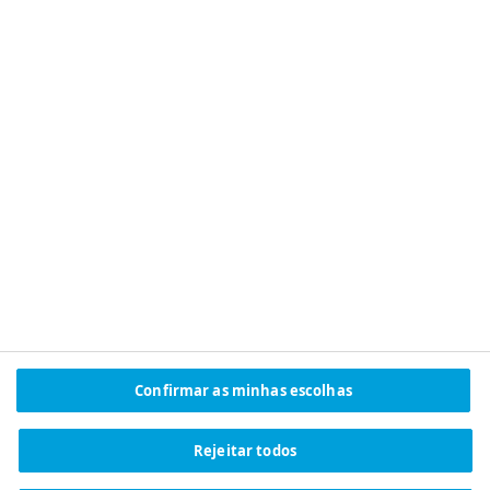
NEGÓCIOS SUSTENTÁVEIS
Prevenção de
negócios
sustentáveis
Doenças Crônicas
Ao enfrentar as causas das doenças,
podemos melhorar a equidade na
Confirmar as minhas escolhas
saúde e promover um futuro em que
menos pessoas convivam com
Rejeitar todos
obesidade, doenças cardiovasculares